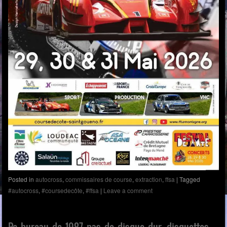
Posted in
autocross
,
commissaires de course
,
extraction
,
ffsa
|
Tagged
#autocross
,
#coursedecôte
,
#ffsa
|
Leave a comment