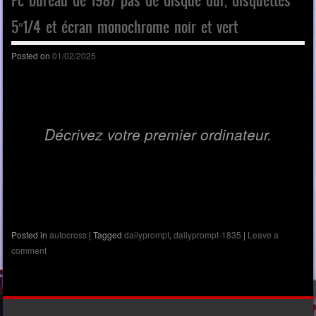
Pc bureau de 1987 pas de disque dur, disquettes
5″1/4 et écran monochrome noir et vert
Posted on
01/02/2025
Décrivez votre premier ordinateur.
Posted in
autocross
|
Tagged
dailyprompt
,
dailyprompt-1835
|
Leave a
comment